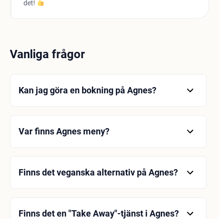
det!
Vanliga frågor
Kan jag göra en bokning på Agnes?
Nej, Agnes erbjuder endast en "Drop In"-tjänst.
Var finns Agnes meny?
Ja: Menyn finns tillgänglig på Agnes Instagram-
sida.
Finns det veganska alternativ på Agnes?
Ja: För mer information om menyn, besök Agnes's
Instagram-sida.
Finns det en "Take Away"-tjänst i Agnes?