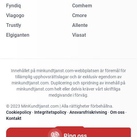
Fyndiq
Comhem
Viagogo
Cmore
Trustly
Allente
Elgiganten
Viasat
Innehållet på minkundtjanst.com-webbplatsen är föremål för
tillämplig upphovsrättslagar och är exklusiv egendom av
minkundtjanst.com. Duplicering och spridning av innehåll på
minkundtjanst.com helt eller delvis kräver vårt skriftliga
medgivande i förväg.
© 2023 MinKundtjanst.com | Alla rättigheter förbehållna.
Cookiepolicy
-
Integritetspolicy
-
Ansvarsfriskrivning
-
Om oss
-
Kontakt
Ändra land
Ring oss