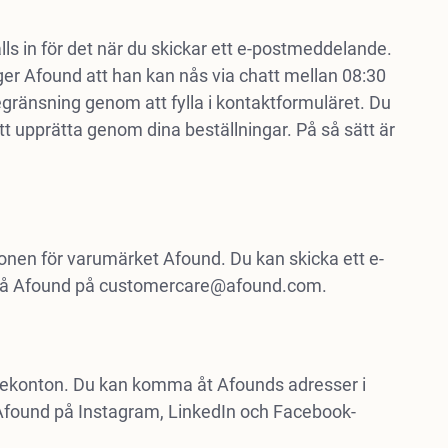
lls in för det när du skickar ett e-postmeddelande.
er Afound att han kan nås via chatt mellan 08:30
gränsning genom att fylla i kontaktformuläret. Du
upprätta genom dina beställningar. På så sätt är
ionen för varumärket Afound. Du kan skicka ett e-
nå Afound på
customercare@afound.com
.
diekonton. Du kan komma åt Afounds adresser i
r Afound på Instagram, LinkedIn och Facebook-