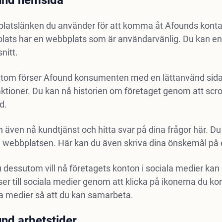
und hemsida
latslänken du använder för att komma åt Afounds kont
lats har en webbplats som är användarvänlig. Du kan enk
nitt.
tom förser Afound konsumenten med en lättanvänd sida, 
ktioner. Du kan nå historien om företaget genom att scr
d.
 även nå kundtjänst och hitta svar på dina frågor här. 
å webbplatsen. Här kan du även skriva dina önskemål på 
dessutom vill nå företagets konton i sociala medier kan
er till sociala medier genom att klicka på ikonerna du k
a medier så att du kan samarbeta.
nd arbetstider