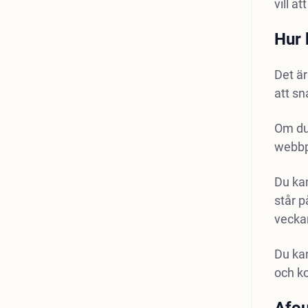
vill a
Hur 
Det är
att sn
Om du 
webbp
Du kan
står p
vecka
Du kan
och ko