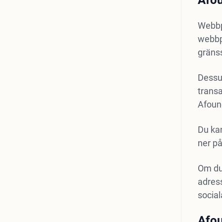
Afo
Webbp
webbp
gränss
Dessu
transa
Afoun
Du kan
ner p
Om du 
adress
social
Afou