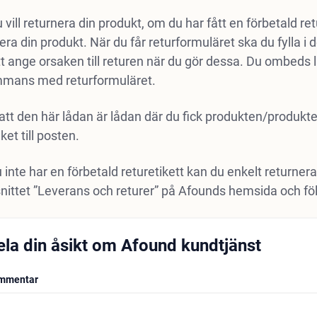
 vill returnera din produkt, om du har fått en förbetald r
era din produkt. När du får returformuläret ska du fylla i 
tt ange orsaken till returen när du gör dessa. Du ombeds l
ammans med returformuläret.
l att den här lådan är lådan där du fick produkten/produkt
ket till posten.
inte har en förbetald returetikett kan du enkelt returnera
vsnittet ”Leverans och returer” på Afounds hemsida och föl
ela din åsikt om Afound kundtjänst
mmentar