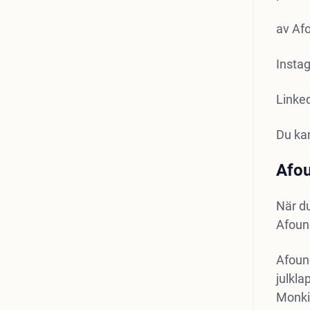
av Af
Insta
Linke
Du ka
Afou
När du
Afound
Afound
julkl
Monki,