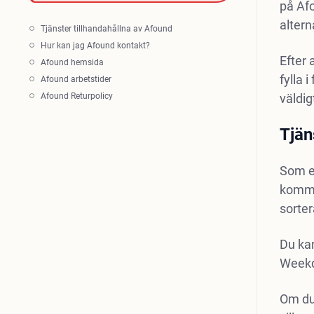
på Afo
altern
Tjänster tillhandahållna av Afound
Hur kan jag Afound kontakt?
Efter 
Afound hemsida
fylla 
Afound arbetstider
Afound Returpolicy
väldig
Tjän
Som e
komma 
sorter
Du ka
Weekda
Om du 