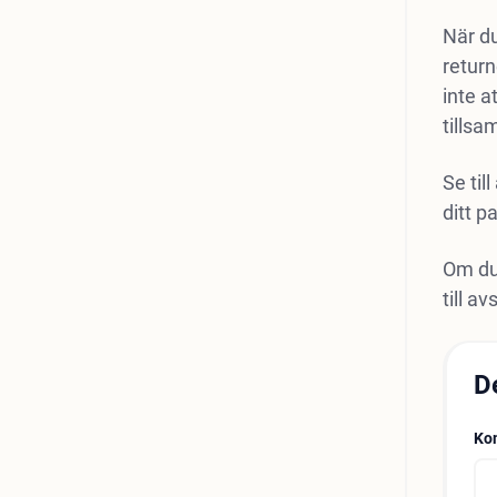
När du
return
inte a
tills
Se til
ditt pa
Om du 
till a
D
Ko