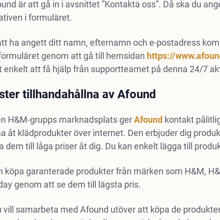
und är att gå in i avsnittet ”Kontakta oss”. Då ska du an
ativen i formuläret.
att ha angett ditt namn, efternamn och e-postadress kom
i formuläret genom att gå till hemsidan
https://www.afoun
t enkelt att få hjälp från supportteamet på denna 24/7 a
ster tillhandahållna av Afound
n H&M-grupps marknadsplats ger
Afound
kontakt pålitli
åt klädprodukter över internet. Den erbjuder dig produkt
a dem till låga priser åt dig. Du kan enkelt lägga till produ
n köpa garanterade produkter från märken som H&M, H&
y genom att se dem till lägsta pris.
vill samarbeta med Afound utöver att köpa de produkter d