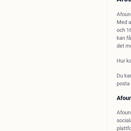
Afound
Med a
och 16
kan f
det mö
Hur ka
Du kan
posta
Afoun
Afoun
social
plattf