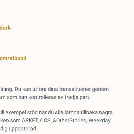
dark
com/afound
lning. Du kan utföra dina transaktioner genom
em som kan kontrolleras av tredje part.
till exempel stöd när du ska lämna tillbaka några
ärken som ARKET, COS, &OtherStories, Weekday,
 dig uppdaterad.