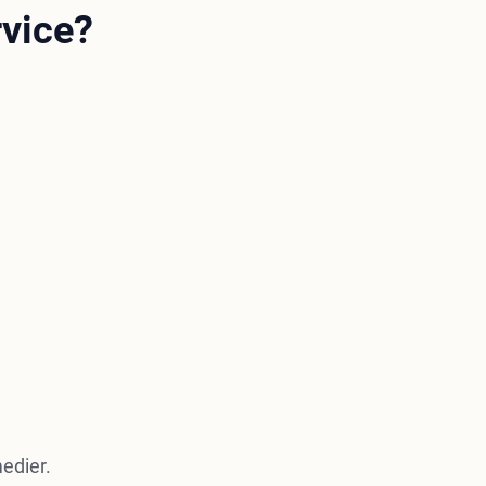
rvice?
edier.