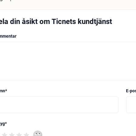
ela din åsikt om Ticnets kundtjänst
mmentar
mn
*
E-po
tyg
*