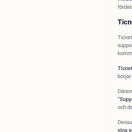
fördel
Ticn
Ticnet
suppo
kommer
Ticnet
börjar
Därem
”Supp
och de
Dessut
sina 