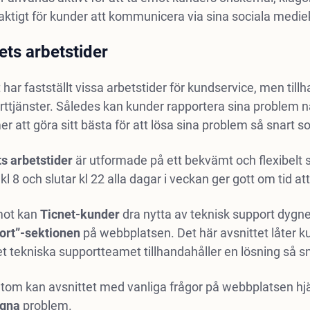
aktigt för kunder att kommunicera via sina sociala medi
ets arbetstider
 har fastställt vissa arbetstider för kundservice, men till
rttjänster. Således kan kunder rapportera sina problem 
 att göra sitt bästa för att lösa sina problem så snart s
s arbetstider
är utformade på ett bekvämt och flexibelt s
 kl 8 och slutar kl 22 alla dagar i veckan ger gott om tid a
ot kan
Ticnet-kunder
dra nytta av teknisk support dygnet
ort”-sektionen
på webbplatsen. Det här avsnittet låter k
t tekniska supportteamet tillhandahåller en lösning så s
om kan avsnittet med vanliga frågor på webbplatsen hjäl
egna
problem.