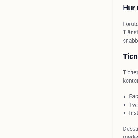
Hur 
Föruto
Tjänst
snabbt
Ticn
Ticnet
konton
Fac
Twi
Ins
Dessut
medier