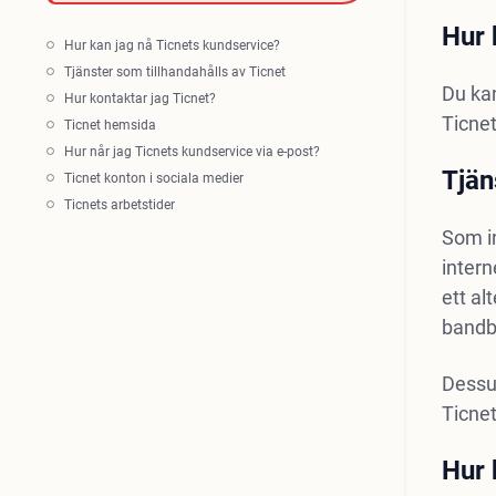
Hur 
Hur kan jag nå Ticnets kundservice?
Tjänster som tillhandahålls av Ticnet
Du ka
Hur kontaktar jag Ticnet?
Ticnet
Ticnet hemsida
Hur når jag Ticnets kundservice via e-post?
Tjän
Ticnet konton i sociala medier
Ticnets arbetstider
Som in
intern
ett al
bandb
Dessut
Ticnet
Hur 