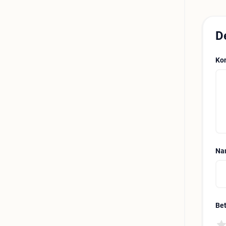
D
Ko
Na
Be