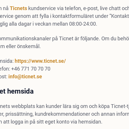
n nå
Ticnets
kundservice via telefon, e-post, live chatt o
rvice genom att fylla i kontaktformuläret under ”Kontakt
nglig alla dagar i veckan mellan 08:00-24:00.
kommunikationskanaler på Ticnet är följande. Om du behö
em eller önskemål.
msida:
https://www.ticnet.se/
efon: +46 771 70 70 70
ost:
info@ticnet.se
et hemsida
nets webbplats kan kunder lära sig om och köpa Ticnet-tj
ter, prissättning, kundrekommendationer och annan infor
att logga in på sitt eget konto via hemsidan.