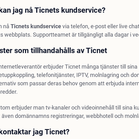
kan jag nå Ticnets kundservice?
n nå
Ticnets
kundservice
via telefon, e-post eller live ch
s webbplats. Supportteamet är tillgängligt alla dagar i v
ster som tillhandahålls av Ticnet
ternetleverantör erbjuder Ticnet många tjänster till sina
etuppkoppling, telefonitjänster, IPTV, molnlagring och d
ternativ som passar deras behov genom att erbjuda inter
redder.
om erbjuder man tv-kanaler och videoinnehåll till sina k
 även domännamns registreringar, webbhotell och molnlagr
kontaktar jag Ticnet?