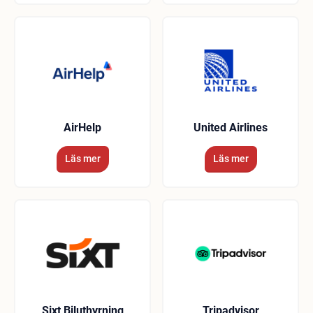
AirHelp
United Airlines
Läs mer
Läs mer
Sixt Biluthyrning
Tripadvisor