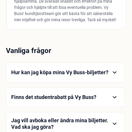
hjälpsamma. De svarade snabbt och effektivt på mina
frågor och hjälpte till att lösa eventuella problem. Vy
Buss’ kundtjänstteam gör sitt bästa för att säkerställa
min nöjdhet och gör mina resor trevliga. Tack så mycket!
Vanliga frågor
Hur kan jag köpa mina Vy Buss-biljetter?
Du kan köpa dina Vy Buss-biljetter online via
företagets officiella hemsida. Alternativt kan du
köpa biljetter från biljettförsäljningsställen på
Finns det studentrabatt på Vy Buss?
stationer eller från auktoriserade byråer.
Ja, Vy Buss erbjuder rabatterade biljetter till
studenter. För att få studentrabatt måste du uppvisa
giltig studentlegitimation eller dokument.
Jag vill avboka eller ändra mina biljetter.
Vad ska jag göra?