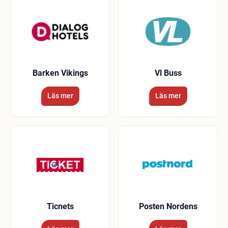
Barken Vikings
Vl Buss
Läs mer
Läs mer
Ticnets
Posten Nordens