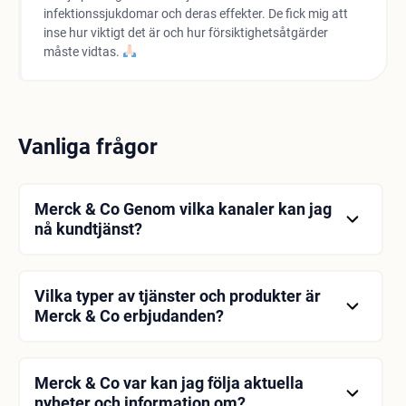
infektionssjukdomar och deras effekter. De fick mig att
inse hur viktigt det är och hur försiktighetsåtgärder
måste vidtas.
Vanliga frågor
Merck & Co Genom vilka kanaler kan jag
nå kundtjänst?
Merck & Co Du når kundtjänst via telefon, e-post
eller kontaktformulär. Du kan kontakta direkt med
kontaktinformationen på den officiella webbplatsen.
Vilka typer av tjänster och produkter är
Merck & Co erbjudanden?
Merck & Co är ett läkemedels- och bioteknikföretag.
Företaget erbjuder läkemedel, vacciner och
hälsovårdslösningar som används för att behandla
Merck & Co var kan jag följa aktuella
en mängd olika sjukdomar.
nyheter och information om?