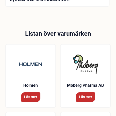
Merck & Co officiella webbplats och konton i sociala
medier är idealiska resurser för att hålla dig
uppdaterad med företagets senaste nyheter,
händelser och hälsoinformation. Med
pressmeddelanden på webbplatsen och aktuella
Listan över varumärken
inlägg på konton i sociala medier, Merck & Co. Du
kan bli informerad om den senaste utvecklingen.
Holmen
Moberg Pharma AB
Läs mer
Läs mer