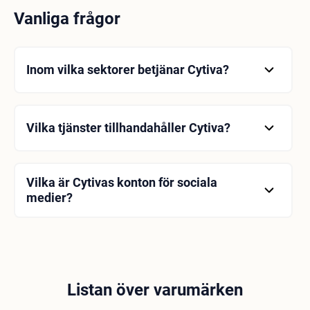
Vanliga frågor
Inom vilka sektorer betjänar Cytiva?
Cytiva betjänar olika sektorer, särskilt bioteknik- och
läkemedelsindustrin.
Vilka tjänster tillhandahåller Cytiva?
Cytiva tillhandahåller en mängd olika tjänster
såsom laboratoriematerial, cellodlingsprodukter,
kromatografisystem, bioprocessinstrument och
Vilka är Cytivas konton för sociala
analytisk instrumentering.
medier?
Cytiva är aktiv på sociala medieplattformar som
Twitter, Facebook, LinkedIn och Instagram.
Användare kan följa företagets konton i sociala
medier genom att följa användarnamnet @cytiva.
Listan över varumärken