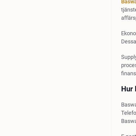
Basw
tjänst
affärs
Ekonom
Dessa 
Suppl
proces
finans
Hur 
Baswa
Telefo
Baswar