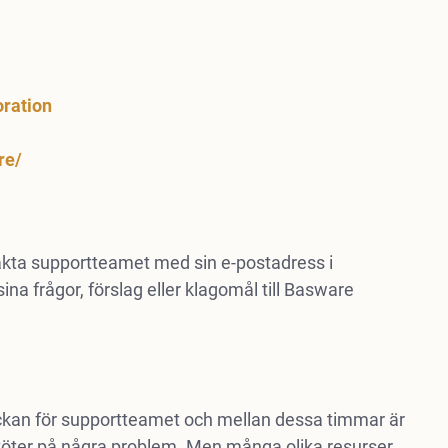
ration
re/
takta supportteamet med sin e-postadress i
a frågor, förslag eller klagomål till Basware
eckan för supportteamet och mellan dessa timmar är
öter på några problem. Men många olika resurser