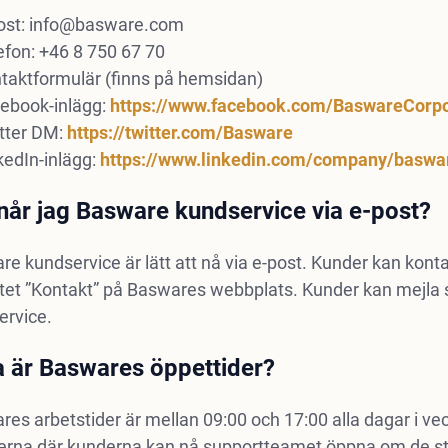
ost:
info@basware.com
efon: +46 8 750 67 70
taktformulär (finns på hemsidan)
ebook-inlägg:
https://www.facebook.com/BaswareCorpo
tter DM:
https://twitter.com/Basware
kedIn-inlägg:
https://www.linkedin.com/company/baswa
når jag Basware kundservice via e-post?
e kundservice är lätt att nå via e-post. Kunder kan kon
tet ”Kontakt” på Baswares webbplats. Kunder kan mejla sin
ervice.
a är Baswares öppettider?
es arbetstider är mellan 09:00 och 17:00 alla dagar i v
erna där kunderna kan nå supportteamet öppna om de st