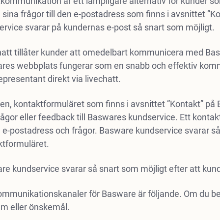
kommunikation är ett lämpligare alternativ för kunder s
 sina frågor till den e-postadress som finns i avsnittet
rvice svarar på kundernas e-post så snart som möjligt.
hatt tillåter kunder att omedelbart kommunicera med Ba
res webbplats fungerar som en snabb och effektiv komm
presentant direkt via livechatt.
gen, kontaktformuläret som finns i avsnittet ”Kontakt” p
rågor eller feedback till Baswares kundservice. Ett konta
e-postadress och frågor. Basware kundservice svarar så s
ktformuläret.
e kundservice svarar så snart som möjligt efter att kund
kommunikationskanaler för Basware är följande. Om du b
em eller önskemål.