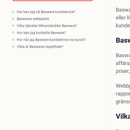
Baswar
Hur kan jag nå Basware kundservice?
eller 
Baswares webbplats
kunde
Vilka tjänster tillhandahåller Basware?
Hur kan jag kontakta Basware?
Bas
Hur når jag Basware kundservice via e-post?
Vilka är Baswares öppettider?
Baswa
affärs
prise
Webbpl
rappor
gränss
Vilk