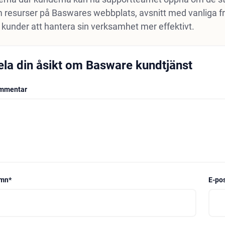
 resurser på Baswares webbplats, avsnitt med vanliga f
 kunder att hantera sin verksamhet mer effektivt.
ela din åsikt om Basware kundtjänst
mmentar
mn
*
E-po