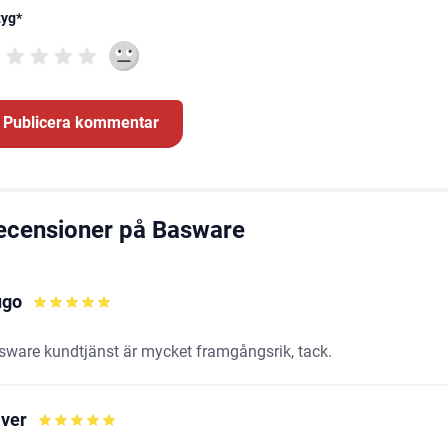
tyg
*
ecensioner på Basware
ugo
sware kundtjänst är mycket framgångsrik, tack.
iver