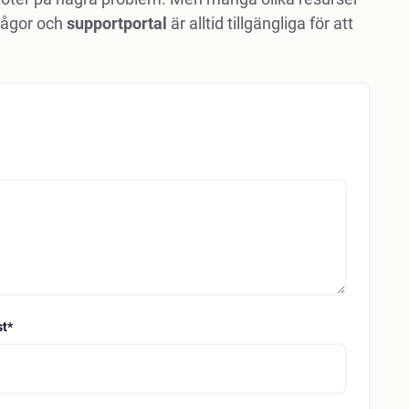
rågor och
supportportal
är alltid tillgängliga för att
st
*