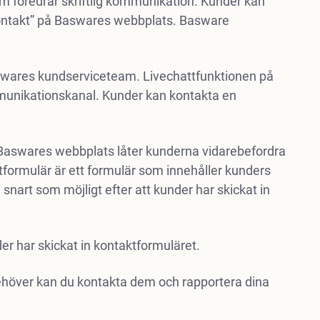
om föredrar skriftlig kommunikation. Kunder kan
 ”Kontakt” på Baswares webbplats. Basware
swares kundserviceteam. Livechattfunktionen på
unikationskanal. Kunder kan kontakta en
å Baswares webbplats låter kunderna vidarebefordra
ktformulär är ett formulär som innehåller kunders
nart som möjligt efter att kunder har skickat in
er har skickat in kontaktformuläret.
ehöver kan du kontakta dem och rapportera dina