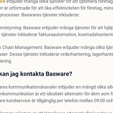
are
erbjuder många olika tjänster för att optimera föret
er är utformade för att öka effektiviteten för företag, mi
processer. Baswares tjänster inkluderar:
istyrning: Basware erbjuder många tjänster för att hjälpa
tjänster inkluderar fakturaautomation, kostnadshanterin
y Chain Management: Basware erbjuder många olika tjänst
ser. Dessa tjänster inkluderar orderhantering, lagerhant
iering.
kan jag kontakta Basware?
res kommunikationskanaler erbjuder en mängd olika alte
nkommunikation är ett idealiskt alternativ för dem som f
e kundservice är tillgänglig per telefon mellan 09:00 och