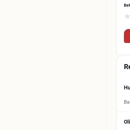
Be
R
H
Ba
Ol