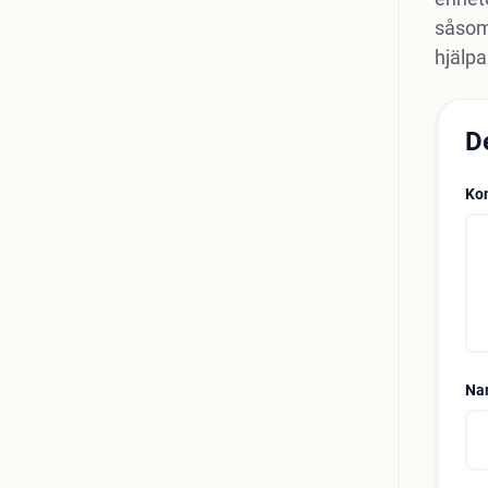
såsom
hjälpa
D
Ko
Na