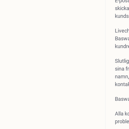
E-post
skicka
kundse
Livec
Baswa
kundre
Slutli
sina f
namn, 
konta
Baswar
Alla 
probl