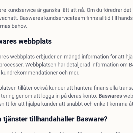
e kundservice är ganska lätt att nå. Om du föredrar det
livechatt. Baswares kundserviceteam finns alltid till hands
rnas behov.
wares webbplats
res webbplats erbjuder en mängd information för att hjä
processer. Webbplatsen har detaljerad information om Ba
r, kundrekommendationer och mer.
atsen tillåter också kunder att hantera finansiella trans
tering genom att logga in på deras konto.
Baswares
webb
nitt för att hjälpa kunder att snabbt och enkelt komma å
a tjänster tillhandahåller Basware?