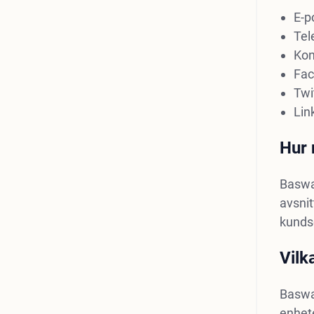
E-p
Tel
Kon
Fac
Twi
Lin
Hur 
Baswar
avsnit
kunds
Vilk
Baswar
enhet