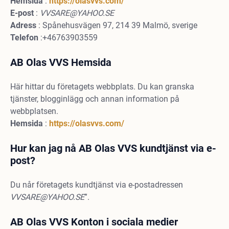
Hemsida
:
https://olasvvs.com/
E-post
:
VVSARE@YAHOO.SE
Adress
: Spånehusvägen 97, 214 39 Malmö, sverige
Telefon
:+46763903559
AB Olas VVS Hemsida
Här hittar du företagets webbplats. Du kan granska
tjänster, blogginlägg och annan information på
webbplatsen.
Hemsida
:
https://olasvvs.com/
Hur kan jag nå AB Olas VVS kundtjänst via e-
post?
Du når företagets kundtjänst via e-postadressen
VVSARE@YAHOO.SE
”.
AB Olas VVS Konton i sociala medier