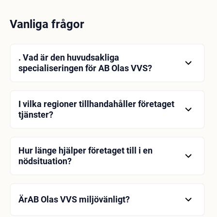
Vanliga frågor
. Vad är den huvudsakliga
specialiseringen för AB Olas VVS?
Företaget är specialiserat på avancerade
rörinstallationer och har 25 års erfarenhet.
I vilka regioner tillhandahåller företaget
tjänster?
AB Olas VVS tillhandahåller tjänster i Stockholm
och Höga Kusten-området.
Hur länge hjälper företaget till i en
nödsituation?
Företaget erbjuder en jourtjänst för nödsituationer.
ÄrAB Olas VVS miljövänligt?
Företaget har ett miljövänligt förhållningssätt.