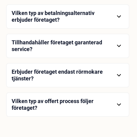
Vilken typ av betalningsalternativ
erbjuder företaget?
Företaget erbjuder olika betalningsalternativ. Du kan
besöka webbplatsen för detaljerad information.
Tillhandahåller företaget garanterad
service?
Ja, företaget tillhandahåller total neutralitet med
servicegaranti.
Erbjuder företaget endast rörmokare
tjänster?
Nej, företaget erbjuder även specialprojekt och
jourtjänster.
Vilken typ av offert process följer
företaget?
Du kan få en offert via hemsidan eller via e-post.