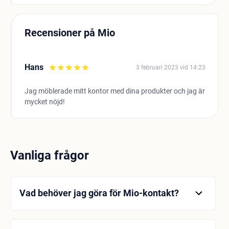
Recensioner på Mio
Hans
3 februari 2023 vid 14:23
Jag möblerade mitt kontor med dina produkter och jag är
mycket nöjd!
Vanliga frågor
Vad behöver jag göra för Mio-kontakt?
Du kan använda något av följande alternativ för
Mio-kontakt: -Du kan ringa per telefon. -Du kan