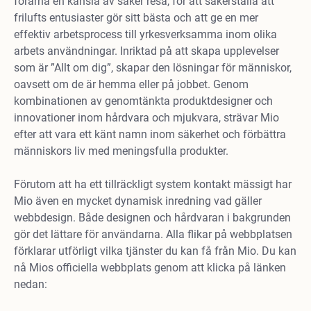
förarna en känsla av säker resa, för att säkerställa att
frilufts entusiaster gör sitt bästa och att ge en mer
effektiv arbetsprocess till yrkesverksamma inom olika
arbets användningar. Inriktad på att skapa upplevelser
som är ”Allt om dig”, skapar den lösningar för människor,
oavsett om de är hemma eller på jobbet. Genom
kombinationen av genomtänkta produktdesigner och
innovationer inom hårdvara och mjukvara, strävar Mio
efter att vara ett känt namn inom säkerhet och förbättra
människors liv med meningsfulla produkter.
Förutom att ha ett tillräckligt system kontakt mässigt har
Mio även en mycket dynamisk inredning vad gäller
webbdesign. Både designen och hårdvaran i bakgrunden
gör det lättare för användarna. Alla flikar på webbplatsen
förklarar utförligt vilka tjänster du kan få från Mio. Du kan
nå Mios officiella webbplats genom att klicka på länken
nedan: