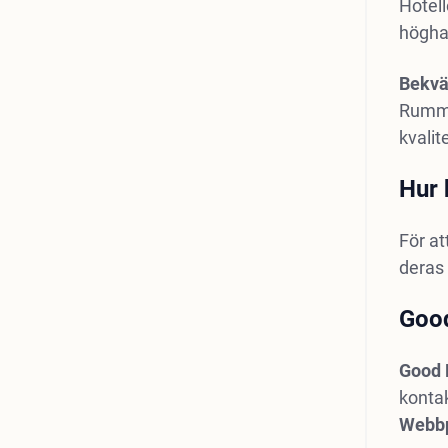
Hotell
höghas
Bekv
Rumm
kvalit
Hur 
För at
deras 
Goo
Good 
konta
Webbp