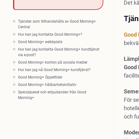
Det k
Tjän
Tjänster som tillhandahålls av Good Morning+
Central
Good 
Hur kan jag kontakta Good Morning+?
Good Morning+ webbplats
bekväm
Hur kan jag kontakta Good Morning+ kundtjänst
via e-post?
Lämpl
Good Morning+ konton på sociala medier
Good 
Hur kan jag nå Good Morning+ kundtjänst?
facili
Good Morning+ Öppettider
Good Morning+ hållbarhetsinitiativ
Seme
Specialpaket och erbjudanden från Good
Morning+
För s
hotel
och fu
Moder