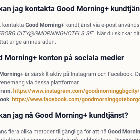
kan jag kontakta Good Morning+ kundtjäns
t kontakta
Good Morning+
kundtjänst via e-post används
EBORG.CITY@GMORNINGHOTELS.SE
”. När du skickar d
attat ange ämnesraden.
 Morning+ konton på sociala medier
Morning+
är särskilt aktiv på Instagram och Facebook. 
venemang via dessa plattformar.
gram
:
https://www.instagram.com/goodmorninggbgcity/
book
:
https://www.facebook.com/goodmorninggoteborgc
kan jag nå Good Morning+ kundtjänst?
nns flera olika metoder tillgängliga för att nå
Good Morni
attalternativ anges vanligtvis på webbplatsen. Dessutom 