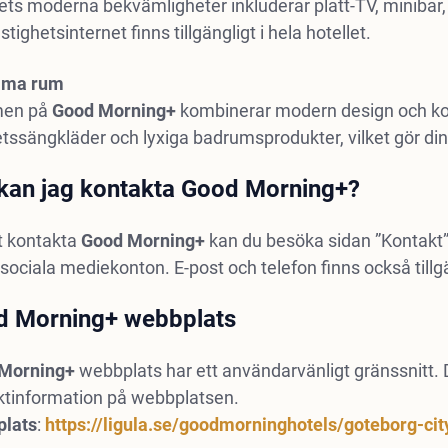
ets moderna bekvämligheter inkluderar platt-TV, minibar,
tighetsinternet finns tillgängligt i hela hotellet.
äma rum
en på
Good Morning+
kombinerar modern design och k
etssängkläder och lyxiga badrumsprodukter, vilket gör di
kan jag kontakta Good Morning+?
t kontakta
Good Morning+
kan du besöka sidan ”Kontakt”
sociala mediekonton. E-post och telefon finns också tillg
d Morning+ webbplats
Morning+
webbplats har ett användarvänligt gränssnitt. 
ktinformation på webbplatsen.
lats
:
https://ligula.se/goodmorninghotels/goteborg-cit