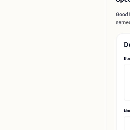
Good 
semest
D
Ko
Na