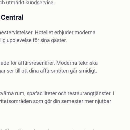
ch utmärkt kundservice.
 Central
emestervistelser. Hotellet erbjuder moderna
ig upplevelse för sina gäster.
made för affärsresenärer. Moderna tekniska
r ser till att dina affärsmöten går smidigt.
väma rum, spafaciliteter och restaurangtjänster. I
ivitetsområden som gör din semester mer njutbar