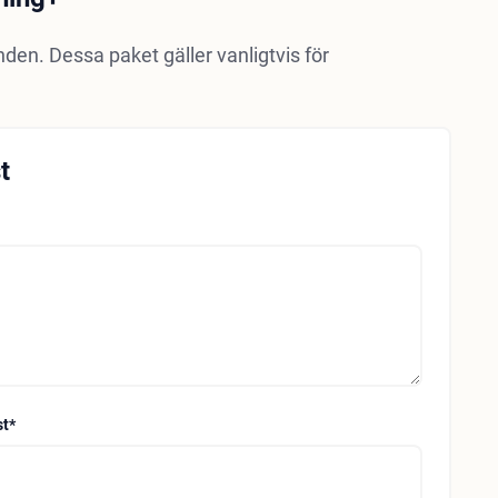
den. Dessa paket gäller vanligtvis för
t
st
*