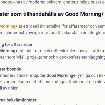
ännetecknas av moderna bekvämligheter, rimliga priser o
ster som tillhandahålls av Good Morning+
Morning+
är ett idealiskt hotellval för affärsresor och s
ligheter och mysiga rum för att säkerställa en oförglöml
ig för affärsresor
Morning+
erbjuder rum och möteslokaler speciellt utfor
teter som Wi-Fi, projektorer och videokonferensanläggninga
sterboende
emestervistelser erbjuder
Good Morning+
rymliga och bek
lets omedelbara närhet finns många attraktioner och akt
ll av nöjen.
na bekvämligheter