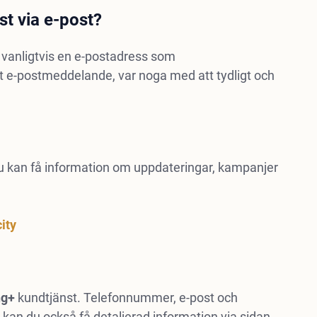
t via e-post?
 vanligtvis en e-postadress som
itt e-postmeddelande, var noga med att tydligt och
Du kan få information om uppdateringar, kampanjer
ity
ng+
kundtjänst. Telefonnummer, e-post och
kan du också få detaljerad information via sidan