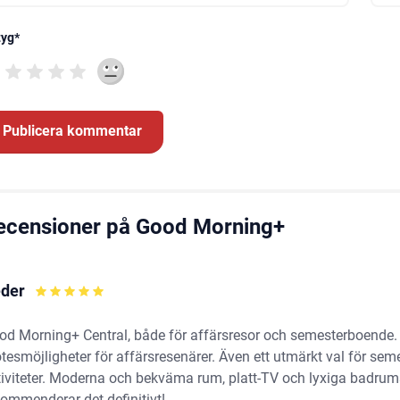
tyg
*
ecensioner på Good Morning+
der
od Morning+ Central, både för affärsresor och semesterboend
tesmöjligheter för affärsresenärer. Även ett utmärkt val för se
tiviteter. Moderna och bekväma rum, platt-TV och lyxiga badrumsp
kommenderar det definitivt!