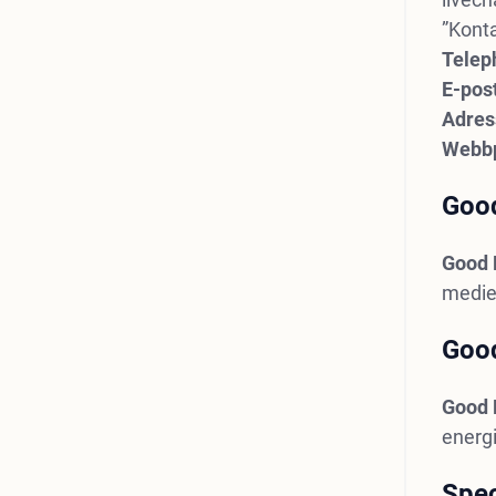
”Konta
Telep
E-pos
Adres
Webbp
Good
Good 
medier
Good
Good 
energi
Spec