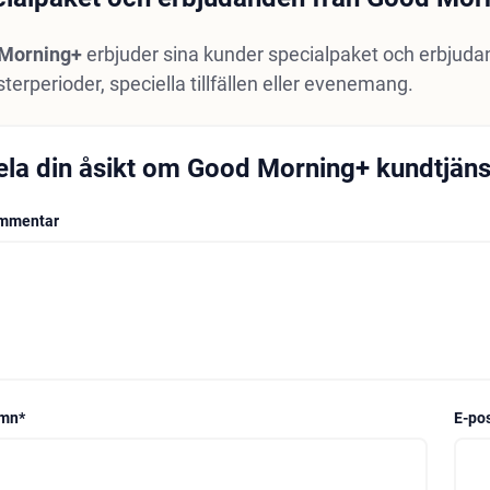
Morning+
erbjuder sina kunder specialpaket och erbjudan
erperioder, speciella tillfällen eller evenemang.
ela din åsikt om Good Morning+ kundtjäns
mmentar
mn
*
E-po