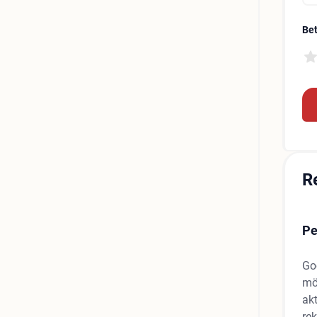
Be
R
Pe
Go
mö
ak
re